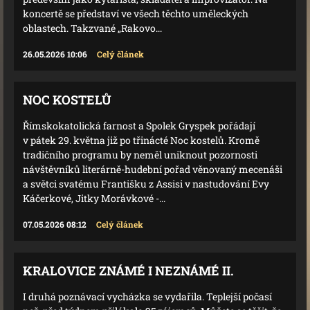
koncertě se představí ve všech těchto uměleckých
oblastech. Takzvané „Rakovo...
26.05.2026 10:06
Celý článek
NOC KOSTELŮ
Římskokatolická farnost a Spolek Gryspek pořádají
v pátek 29. května již po třinácté Noc kostelů. Kromě
tradičního programu by neměl uniknout pozornosti
návštěvníků literárně-hudební pořad věnovaný mecenáši
a světci svatému Františku z Assisi v nastudování Evy
Káčerkové, Jitky Morávkové -...
07.05.2026 08:12
Celý článek
KRALOVICE ZNÁMÉ I NEZNÁMÉ II.
I druhá poznávací vycházka se vydařila. Teplejší počasí