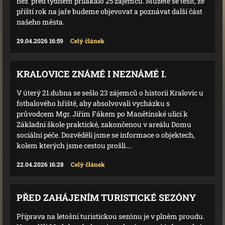
než před týdnem přilákalo 25 zájemců. Můžete se těšit, že
příští rok na jaře budeme objevovat a poznávat další část
našeho města.
29.04.2026 16:59
Celý článek
KRALOVICE ZNÁMÉ I NEZNÁMÉ I.
V úterý 21.dubna se sešlo 23 zájemců o historii Kralovic u
fotbalového hřiště, aby absolvovali vycházku s
průvodcem Mgr. Jiřím Fákem po Manětínské ulici k
Základní škole praktické, zakončenou v areálu Domu
sociální péče. Dozvěděli jsme se informace o objektech,
kolem kterých jsme cestou prošli....
22.04.2026 16:28
Celý článek
PŘED ZAHÁJENÍM TURISTICKÉ SEZÓNY
Příprava na letošní turistickou sezónu je v plném proudu.