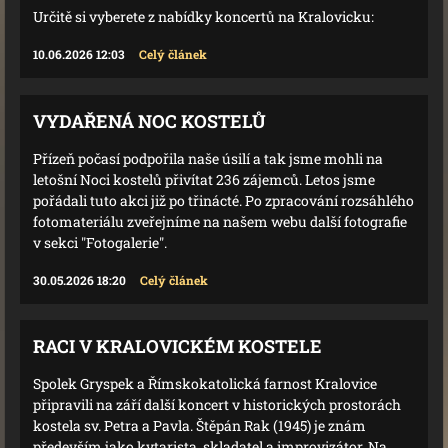
Určitě si vyberete z nabídky koncertů na Kralovicku:
10.06.2026 12:03
Celý článek
VYDAŘENÁ NOC KOSTELŮ
Přízeň počasí podpořila naše úsilí a tak jsme mohli na
letošní Noci kostelů přivítat 236 zájemců. Letos jsme
pořádali tuto akci již po třinácté. Po zpracování rozsáhlého
fotomateriálu zveřejníme na našem webu další fotografie
v sekci "Fotogalerie".
30.05.2026 18:20
Celý článek
RACI V KRALOVICKÉM KOSTELE
Spolek Gryspek a Římskokatolická farnost Kralovice
připravili na září další koncert v historických prostorách
kostela sv. Petra a Pavla. Štěpán Rak (1945) je znám
především jako kytarista, skladatel a improvizátor. Na