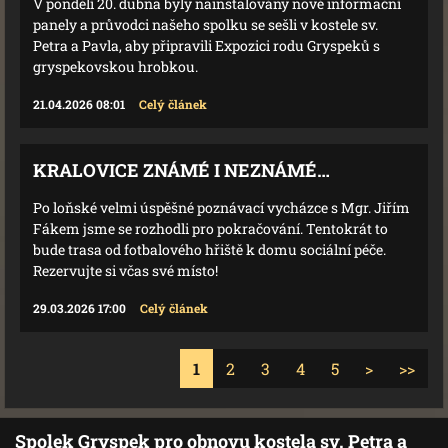
V pondělí 20. dubna byly nainstalovány nové informační
panely a průvodci našeho spolku se sešli v kostele sv.
Petra a Pavla, aby připravili Expozici rodu Gryspeků s
gryspekovskou hrobkou.
21.04.2026 08:01
Celý článek
KRALOVICE ZNÁMÉ I NEZNÁMÉ…
Po loňské velmi úspěšné poznávací vycházce s Mgr. Jiřím
Fákem jsme se rozhodli pro pokračování. Tentokrát to
bude trasa od fotbalového hřiště k domu sociální péče.
Rezervujte si včas své místo!
29.03.2026 17:00
Celý článek
1
2
3
4
5
>
>>
Spolek Gryspek pro obnovu kostela sv. Petra a