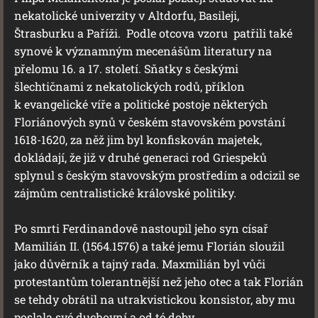
nekatolické univerzity v Altdorfu, Basileji,
Štrasburku a Paříži. Podle otcova vzoru patřili také
synové k významným mecenášům literatury na
přelomu 16. a 17. století. Sňatky s českými
šlechtičnami z nekatolických rodů, příklon
k evangelické víře a politické postoje některých
Floriánových synů v českém stavovském povstání
1618-1620, za něž jim byl konfiskován majetek,
dokládají, že již v druhé generaci rod Griespeků
splynul s českým stavovským prostředím a odcizil se
zájmům centralistické královské politiky.
Po smrti Ferdinandově nastoupil jeho syn císař
Mamilián II. (1564.1576) a také jemu Florián sloužil
jako důvěrník a tajný rada. Maxmilián byl vůči
protestantům tolerantnější než jeho otec a tak Florián
se tehdy obrátil na utrakvistickou konsistor, aby mu
poslala své duchovní a od té doby