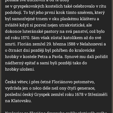
se v gryspekovských kostelích také celebrovalo v ritu
podobojí. To byl jeho první krok tímto směrem, který
byl samozřejmě trnem v oku plaskému klášteru a
zvláště když si pozval nejen utrakvistické, ale
dokonce luteránské pastory na svá panství, což bylo
od roku 1570. Sám však zůstal katolíkem až do své
smrti. Florián zemřel 29. března 1588 v Nelahozevsi a
o čtrnáct dní později byl pohřben do kralovické
hrobky v kostele Petra a Pavla. Synové mu dali pořídit
nádherný epitaf a sami byli později tako do
hrobky uloženi.
Česká větev, i přes četné Floriánovo potomstvo,
vydržela jen o něco déle než ony čtyři generace,
poslední český Gryspek zemřel roku 1678 v Střeziměři
na Klatovsku.