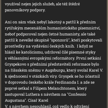
využíval nejen jejich služeb, ale též štědré
panovníkovy podpory.
Ani on sám však nebyl lakotný a patřil k předním
rytířským mecenášům humanistického písemnictví,
neboť podporoval nejen četné humanisty, ale také
patřil k nevelké skupině "sponzorů", kteří poskytovali
prostředky na vydávání českých knih. I když se
hlásil ke katolicismu, udržoval čilé písemné styky
s věhlasnými evropskými reformátory. První setkání
Gryspekovo s předními představiteli reformace bylo
na říšsském sněmu v Augsburgu, který svolal Karel V.
k sjednocení v otázkách víry. Gryspek se ho účastnil
v doprovodu českého krále Ferdinanda I. a zde se
poprvé setkal s Filipem Melanchtonem, který
zastupoval Luthera s návrhem na "Confessio
Augustana". Císař Karel
V. s návrhem nesouhlasil, což vedlo k odtržení