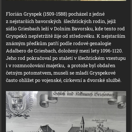
Florián Gryspek (1509-1588) pocházel z jedné
z nejstarších bavorských šlechtických rodin, jejíž
sídlo Griesbach leží v Dolním Bavorsku, kde tento rod
Gryspeků nepřetržitě žije od středověku. K nejstarším
známým předkům patří podle rodové genalogie
Adalbero de Griesbach, doložený mezi lety 1096-1120.
Jeho rod pokračoval po staletí v šlechtickém vzestupu
i v rozmnožování majetku, a protože byl obdařen
četným potomstvem, museli se mladí Gryspekové
často ohlížet po vojenské, církevní a dvorské službě.