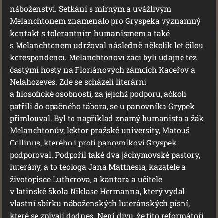
náboženství. Setkání s mírným a uvážlivým
Melanchtonem znamenalo pro Gryspeka významný
kontakt s tolerantním humanismem a také
s Melanchtonem udržoval následně několik let čilou
korespondenci. Melanchtonovi žáci byli údajně též
častými hosty na Floriánových zámcích Kaceřov a
Nelahozeves. Zde se scházeli literární
a filosofické osobnosti, za jejichž podporu, ačkoli
patřili do opačného tábora, se u panovníka Grypek
přimlouval. Byl to například známý humanista a žák
Melanchtonův, lektor pražské university, Matouš
Collinus, kterého i proti panovníkovi Gryspek
podporoval. Podpořil také dva jáchymovské pastory,
luterány, a to teologa Jana Matthesia, kazatele a
životopisce Lutherova, a kantora a učitele
v latinské škola Niklase Hermanna, který vydal
vlastní sbírku náboženských luteránských písní,
které se zpívají dodnes. Není divu, že tito reformátoři