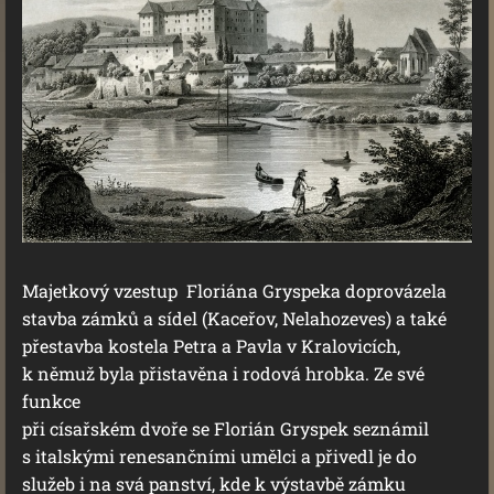
Majetkový vzestup Floriána Gryspeka doprovázela
stavba zámků a sídel (Kaceřov, Nelahozeves) a také
přestavba kostela Petra a Pavla v Kralovicích,
k němuž byla přistavěna i rodová hrobka. Ze své
funkce
při císařském dvoře se Florián Gryspek seznámil
s italskými renesančními umělci a přivedl je do
služeb i na svá panství, kde k výstavbě zámku