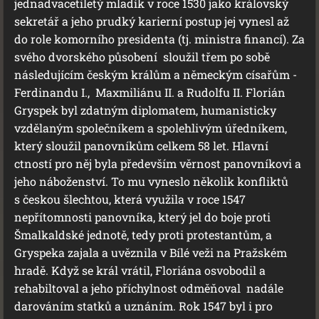
jednadvacetiletý mladík v roce 1530 jako královský
sekretář a jeho prudký karierní postup jej vynesl až
do role komorního presidenta (tj. ministra financí). Za
svého dvorského působení sloužil třem po sobě
následujícím českým králům a německým císařům -
Ferdinandu I., Maxmiliánu II. a Rudolfu II. Florián
Gryspek byl zdatným diplomatem, humanisticky
vzdělaným společníkem a spolehlivým úředníkem,
který sloužil panovníkům celkem 58 let. Hlavní
ctností pro něj byla především věrnost panovníkovi a
jeho náboženství. To mu vyneslo několik konfliktů
s českou šlechtou, která využila v roce 1547
nepřítomnosti panovníka, který jel do boje proti
Šmalkaldské jednotě, tedy proti protestantům, a
Gryspeka zajala a uvěznila v Bílé veži na Pražském
hradě. Když se král vrátil, Floriána osvobodil a
rehabiltoval a jeho příchylnost odměňoval nadále
darováním statků a uznáním. Rok 1547 byl i pro