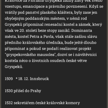
Kralovice za Floriána Gryspeka zažily zlatý věk svého
vzestupu, emancipace a právního povznesení. Když se
vrátily pod panství plaského kláštera, byly zase jen
obyčejným poddanským městem, v němž rod
Gryspeků připomínal renesační kostel a zámek, který
však ve 20. století beze stopy zanikl. Dominanta
města, kostel Petra a Pavla, však stále zašlou slávu
předního královského úředníka, bude ještě dlouho
připomínat a pokud se podaří realizovat projekt
"gryspekovského mausolea", dozví se i návštěvníci
kostela něco o životních osudech české větve
Gryspeků.
1509 * 18. 12. Innsbruck
1530 přišel do Prahy
1532 sekretářem české královské komory