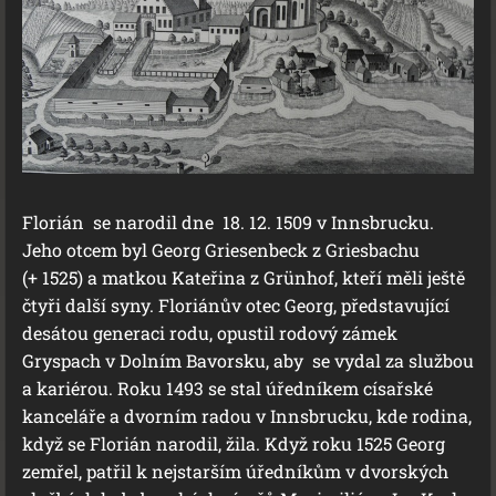
Florián se narodil dne 18. 12. 1509 v Innsbrucku.
Jeho otcem byl Georg Griesenbeck z Griesbachu
(+ 1525) a matkou Kateřina z Grünhof, kteří měli ještě
čtyři další syny. Floriánův otec Georg, představující
desátou generaci rodu, opustil rodový zámek
Gryspach v Dolním Bavorsku, aby se vydal za službou
a kariérou. Roku 1493 se stal úředníkem císařské
kanceláře a dvorním radou v Innsbrucku, kde rodina,
když se Florián narodil, žila. Když roku 1525 Georg
zemřel, patřil k nejstarším úředníkům v dvorských