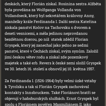
deskách, který Florián získal. Rosinina sestra Alžběta
byla provdána za Wolfganga Vollanda von
Vollandseck, který byl sekretářem královny Anny,
manželky krále Ferdinanda I. Další sestra Kateřina
získala panství Kočov na Tachovsku s dvorem a
deseti vesnicemi, a měla jedinou neprovdanou
bezdětnou dcerou, po níž statek zdědil Florian
Gryspek, který jej zanechal jako jedno ze sedmi
panství, které v Čechách získal, svým synům. Založil
jimi českou větev rodu a získal zde pozemkový
majetek a také erb. Revers k české zemi složil Gryspek
ve 30. letech 16. století a obnovil jej 10. května 1557.
Za Ferdinanda I. (1526-1564) byly velmi úzké vztahy
k Tyrolsku a tak si Florián Gryspek zachovával
kontakty s Innsbruckem. Také Floriánovi bratři se
objevují v habsburských službách. Ernst Gryspek byl
spolu s Floriánem pověřen Maxmiliánem II. jako