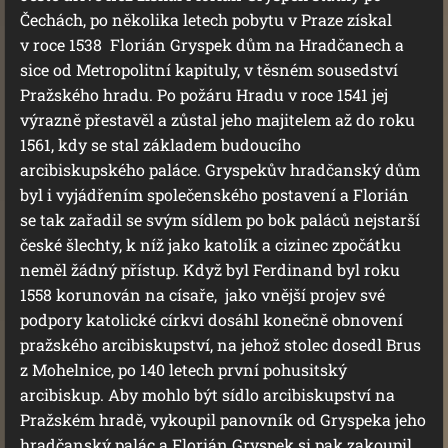
Čechách, po několika letech pobytu v Praze získal
v roce 1538 Florián Gryspek dům na Hradčanech a
sice od Metropolitní kapituly, v těsném sousedství
Pražského hradu. Po požáru Hradu v roce 1541 jej
výrazně přestavěl a zůstal jeho majitelem až do roku
1561, kdy se stal základem budoucího
arcibiskupského paláce. Gryspekův hradčanský dům
byl i vyjádřením společenského postavení a Florián
se tak zařadil se svým sídlem po bok paláců nejstarší
české šlechty, k níž jako katolík a cizinec zpočátku
neměl žádný přístup. Když byl Ferdinand byl roku
1558 korunován na císaře, jako vnější projev své
podpory katolické církvi dosáhl konečně obnovení
pražského arcibiskupství, na jehož stolec dosedl Brus
z Mohelnice, po 140 letech první pohusitský
arcibiskup. Aby mohlo být sídlo arcibiskupství na
Pražském hradě, vykoupil panovník od Gryspeka jeho
hradčanský palác a Florián Gryspek si pak zakoupil