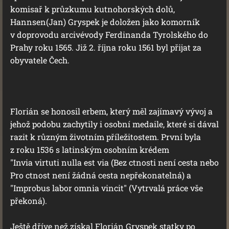
komisař k průzkumu kutnohorských dolů,
Hannsen(Jan) Gryspek je doložen jako komorník
v doprovodu arcivévody Ferdinanda Tyrolského do
Prahy roku 1565. Již 2. října roku 1561 byl přijat za
obyvatele Čech.
Florián se honosil erbem, který měl zajímavý vývoj a
jehož podobu zachytily i osobní medaile, které si dával
razit k různým životním příležitostem. První byla
z roku 1536 s latinským osobním krédem
"Invia virtuti nulla est via (Bez ctnosti není cesta nebo
Pro ctnost není žádná cesta nepřekonatelná) a
"Improbus labor omnia vincit" (Vytrvalá práce vše
překoná).
Ještě dříve než získal Florián Gryspek statky po