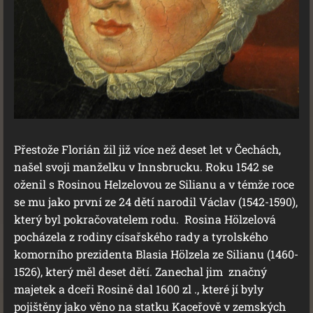
Přestože Florián žil již více než deset let v Čechách,
našel svoji manželku v Innsbrucku. Roku 1542 se
oženil s Rosinou Helzelovou ze Silianu a v témže roce
se mu jako první ze 24 dětí narodil Václav (1542-1590),
který byl pokračovatelem rodu. Rosina Hölzelová
pocházela z rodiny císařského rady a tyrolského
komorního prezidenta Blasia Hölzela ze Silianu (1460-
1526), který měl deset dětí. Zanechal jim značný
majetek a dceři Rosině dal 1600 zl ., které jí byly
pojištěny jako věno na statku Kaceřově v zemských