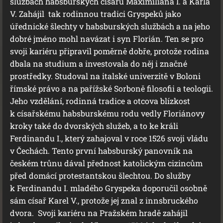
službách habsburských císařů Maximiliána I. a Karla
V. Zahájil tak rodinnou tradici Gryspeků jako
úřednické šlechty v habsburských službách a na jeho
dobré jméno mohl navázat i syn Florián. Ten se pro
svoji kariéru připravil poměrně dobře, protože rodina
dbala na studium a investovala do něj i značné
prostředky. Studoval na italské univerzitě v Boloni
římské právo a na pařížské Sorboně filosofii a teologii.
Jeho vzdělání, rodinná tradice a otcova blízkost
k císařskému habsburskému rodu vedly Floriánovy
kroky také do dvorských služeb, a to ke králi
Ferdinandu I., který zahajoval v roce 1526 svoji vládu
v Čechách. Tento první habsburský panovník na
českém trůnu dával přednost katolickým cizincům
před domácí protestantskou šlechtou. Do služby
k Ferdinandu I. mladého Gryspeka doporučil osobně
sám císař Karel V., protože jej znal z innsbruckého
dvora. Svoji kariéru na Pražském hradě zahájil