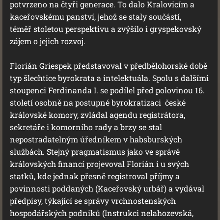
potvrzeno na čtyři generace. To dalo Kralovicím a
kaceřovskému panství, jehož se staly součástí,
téměř stoletou perspektivu a zvýšilo i gryspekovský
zájem o jejich rozvoj.
Florián Griespek představoval v předbělohorské době
typ šlechtice byrokrata a intelektuála. Spolu s dalšími
stoupenci Ferdinanda I. se podílel před polovinou 16.
století osobně na postupné byrokratizaci české
královské komory, zvládal agendu registrátora,
sekretáře i komorního rady a brzy se stal
nepostradatelným úředníkem v habsburských
službách. Stejný pragmatismus jako ve správě
královských financí projevoval Florián i u svých
statků, kde jednak přesně registroval příjmy a
povinnosti poddaných (Kaceřovský urbář) a vydával
předpisy, týkající se správy vrchnostenských
hospodářských podniků (Instrukci nelahozevská,