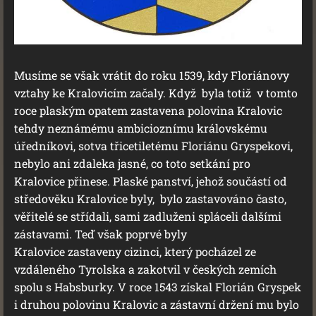
Musíme se však vrátit do roku 1539, kdy Floriánovy
vztahy ke Kralovicím začaly. Když byla totiž v tomto
roce plaským opatem zastavena polovina Kralovic
tehdy neznámému ambicioznímu královskému
úředníkovi, sotva třicetiletému Floriánu Gryspekovi,
nebylo ani zdaleka jasné, co toto setkání pro
Kralovice přinese. Plaské panství, jehož součástí od
středověku Kralovice byly, bylo zastavováno často,
věřitelé se střídali, sami zadluženi spláceli dalšími
zástavami. Teď však poprvé byly
Kralovice zastaveny cizinci, který pocházel ze
vzdáleného Tyrolska a zakotvil v českých zemích
spolu s Habsburky. V roce 1543 získal Florián Gryspek
i druhou polovinu Kralovic a zástavní držení mu bylo