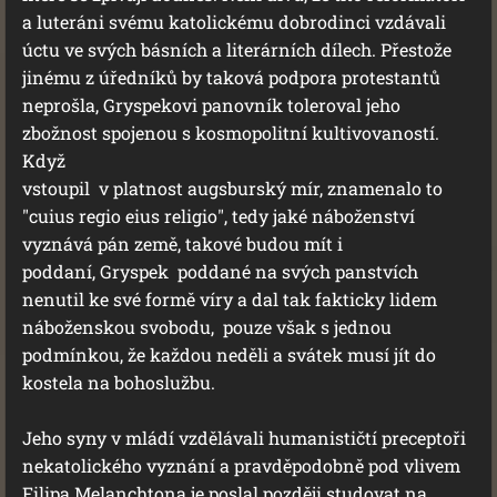
a luteráni svému katolickému dobrodinci vzdávali
úctu ve svých básních a literárních dílech. Přestože
jinému z úředníků by taková podpora protestantů
neprošla, Gryspekovi panovník toleroval jeho
zbožnost spojenou s kosmopolitní kultivovaností.
Když
vstoupil v platnost augsburský mír, znamenalo to
"cuius regio eius religio", tedy jaké náboženství
vyznává pán země, takové budou mít i
poddaní, Gryspek poddané na svých panstvích
nenutil ke své formě víry a dal tak fakticky lidem
náboženskou svobodu, pouze však s jednou
podmínkou, že každou neděli a svátek musí jít do
kostela na bohoslužbu.
Jeho syny v mládí vzdělávali humanističtí preceptoři
nekatolického vyznání a pravděpodobně pod vlivem
Filipa Melanchtona je poslal později studovat na