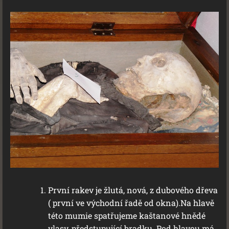
První rakev je žlutá, nová, z dubového dřeva
( první ve východní řadě od okna).Na hlavě
této mumie spatřujeme kaštanové hnědé
vlasy, předstupující bradku. Pod hlavou má