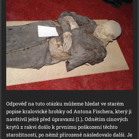
Odpověď na tuto otázku můžeme hledat ve starém
popise kralovické hrobky od Antona Fischera, který ji
navštívil ještě před úpravami (1.)
.
Odnětím cínových
krytů z rakví došlo k prvnímu poškození těchto
starožitností, po němž přirozeně následovalo další. Je