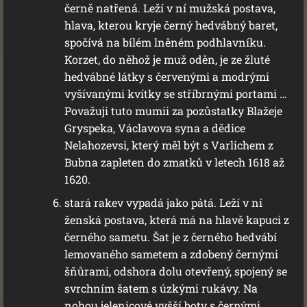
černě natřená. Leží v ní mužská postava,
hlava, kterou kryje černý hedvábný baret,
spočívá na bílém lněném podhlavníku.
Korzet, do něhož je muž oděn, je ze žluté
hedvábné látky s červenými a modrými
vyšívanými kvítky se stříbrnými portami …
Považuji tuto mumii za pozůstatky Blažeje
Gryspeka, Václavova syna a dědice
Nelahozevsi, který měl být s Varlichem z
Bubna zapleten do zmatků v letech 1618 až
1620.
stará rakev vypadá jako pátá. Leží v ní
ženská postava, která má na hlavě kapuci z
černého sametu. Šat je z černého hedvábí
lemovaného sametem a zdobený černými
šňůrami, odshora dolu otevřený, spojený se
svrchním šatem s úzkými rukávy. Na
nohou jelenicové vyšší boty s černými