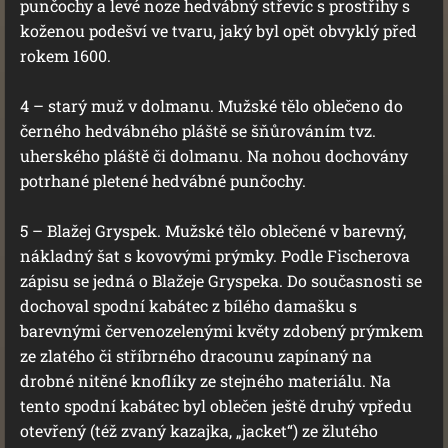
punčochy a levé noze hedvábný střevíc s prostřihy s
koženou podešví ve tvaru, jaký byl opět obvyklý před
rokem 1600.
4 – starý muž v dolmanu. Mužské tělo oblečeno do
černého hedvábného pláště se šňůrováním tvz.
uherského pláště či dolmanu. Na nohou dochovány
potrhané pletené hedvábné punčochy.
5 – Blažej Gryspek. Mužské tělo oblečené v barevný,
nákladný šat s kovovými prýmky. Podle Fischerova
zápisu se jedná o Blažeje Gryspeka. Do současnosti se
dochoval spodní kabátec z bílého damašku s
barevnými červenozelenými květy zdobený prýmkem
ze zlatého či stříbrného dracounu zapínaný na
drobné nitěné knoflíky ze stejného materiálu. Na
tento spodní kabátec byl oblečen ještě druhý vpředu
otevřený (též zvaný kazajka, „jacket“) ze žlutého