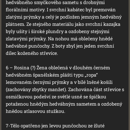
hedvábného smyčkového sametu s drobnými
florálními motivy. I svrchní kabátec byl premován
zlatými prýmky a celý je podložen jemným hedvábný
plátnem. Ze stejného materiálu jako svrchní kazajka
byly ušity i široké plundry a ozdobeny stejnými
zlatavými prýmky. Na nohou má oblečeny hnědé
hedvábné punčochy. Z boty zbyl jen jeden svrchní
dílec koženého střevíce.
6 – Rosina (?) Žena oblečená v dlouhém černém
hedvábném španělském plášti typu „ropa“
lemovaném černými prýmky a v bílé lněné košili
(zachovány zbytky manžet). Zachována část střevíce s
osmičkovou podešví ze světlé usně se špičkou
potaženou hnědým hedvábným sametem a ozdobený
hnědou atlasovou stužkou.
7-Tělo opatřeno jen levou punčochou ze žluté