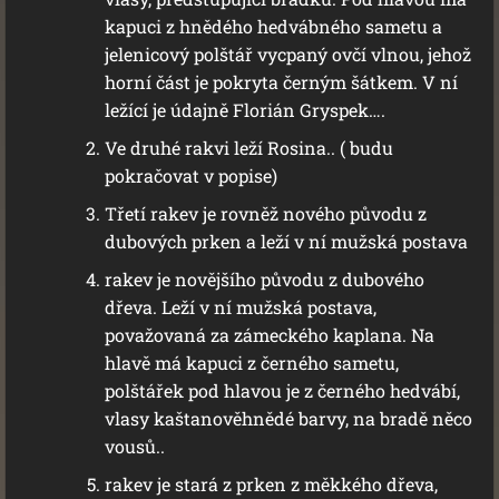
kapuci z hnědého hedvábného sametu a
jelenicový polštář vycpaný ovčí vlnou, jehož
horní část je pokryta černým šátkem. V ní
ležící je údajně Florián Gryspek….
Ve druhé rakvi leží Rosina.. ( budu
pokračovat v popise)
Třetí rakev je rovněž nového původu z
dubových prken a leží v ní mužská postava
rakev je novějšího původu z dubového
dřeva. Leží v ní mužská postava,
považovaná za zámeckého kaplana. Na
hlavě má kapuci z černého sametu,
polštářek pod hlavou je z černého hedvábí,
vlasy kaštanověhnědé barvy, na bradě něco
vousů..
rakev je stará z prken z měkkého dřeva,