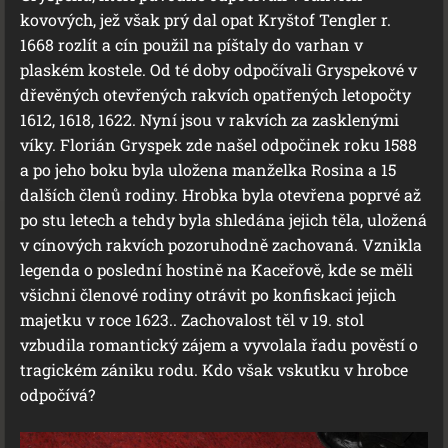
kovových, jež však prý dal opat Kryštof Tengler r.
1668 rozlít a cín použil na píštaly do varhan v
plaském kostele. Od té doby odpočívali Gryspekové v
dřevěných otevřených rakvích opatřených letopočty
1612, 1618, 1622. Nyní jsou v rakvích za zasklenými
víky. Florián Gryspek zde našel odpočinek roku 1588
a po jeho boku byla uložena manželka Rosina a 15
dalších členů rodiny. Hrobka byla otevřena poprvé až
po stu letech a tehdy byla shledána jejich těla, uložená
v cínových rakvích pozoruhodně zachovaná. Vznikla
legenda o poslední hostině na Kaceřově, kde se měli
všichni členové rodiny otrávit po konfiskaci jejich
majetku v roce 1623.. Zachovalost těl v 19. stol
vzbudila romantický zájem a vyvolala řadu pověstí o
tragickém zániku rodu. Kdo však vskutku v hrobce
odpočívá?