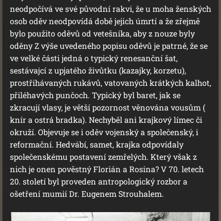
neodpočívá ve své původní rakvi, že u moha ženských
osob oděv neodpovídá době jejich úmrtí a že zřejmě
bylo použito oděvů od vetešníka, aby z nouze byly
oděny Z výše uvedeného popisu oděvů je patrné, že se
ve velké části jedná o typický renesanční šat,
sestávajcí z upjatého živůtku (kazajky, korzetu),
prostřihávaných rukávů, vatovaných krátkých kalhot,
přiléhavých punčoch. Typický byl baret, jak se
zkracují vlasy, je větší pozornost věnována vousům (
knír a ostrá bradka). Nechyběl ani krajkový límec či
okruží. Objevuje se i oděv vojenský a společenský, i
reformační. Hedvábí, samet, krajka odpovídaly
společenskému postavení zemřelých. Který však z
nich je onen pověstný Florián a Rosina? V 70. letech
20. století byl proveden antropologický rozbor a
ošetření mumií Dr. Eugenem Strouhalem.