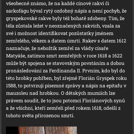
všeobecně známo, že na každé cínové rakvi či
sarkofágu býval rytý ozdobný nápis a není pochyb, že
gryspekovské rakve byly též bohatě zdobeny. Tím, že
těla zůstala ležet v neoznačených rakvích, vzala za
své i možnost identifikovat pozůstatky jménem
zemřelého, věkem a datem úmrtí. Rakev s datem 1612
naznačuje, že nebožtík zemřel za vlády císaře
Matyáše, zatímco smrt zemřelých v roce 1618 a 1622
může být spojena se stavovským povstáním a dobou
pronásledování za Ferdinanda II. Prvním, kdo byl do
této hrobky pohřben, byl zřejmě Florián Gryspek roku
1588, to potvrzují písemné zprávy a nápis na epitafu v
mauzoleu nad hrobkou. O dětských mumiích lze
právem soudit, že to jsou potomci Floriánových synů
a že všichni, kteří zemřeli před rokem 1618, odešli z
tohoto světa přirozenou smrtí.