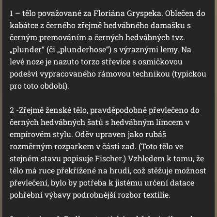
1 – tělo považované za Floriána Gryspeka. Oblečen do
kabátce z černého zřejmě hedvábného damašku s
černým premováním a černých hedvábných tvz.
„plunder“ (či „plunderhose“) s výraznými lemy. Na
levé noze je nazuto torzo střevíce s osmičkovou
podešví vypracovaného rámovou technikou (typickou
pro toto období).
2 -Zřejmě ženské tělo, pravděpodobně převlečeno do
černých hedvábných šatů s hedvábným límcem v
empírovém stylu. Oděv upraven jako rubáš
rozměrným rozparkem v části zad. (Toto tělo ve
stejném stavu popisuje Fischer.) Vzhledem k tomu, že
tělo má ruce překřížené na hrudi, což stěžuje možnost
převlečení, bylo by potřeba k jistému určení datace
pohřební výbavy podrobnější rozbor textilie.