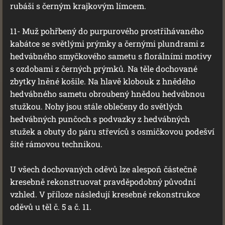
rubáši s černým krajkovým límcem.
11- Muž pohřbený do purpurového prostřihávaného
kabátce se světlými prýmky a černými plundrami z
hedvábného smyčkového sametu s florálními motivy
s ozdobami z černých prýmků. Na těle dochované
zbytky lněné košile. Na hlavě klobouk z hnědého
hedvábného sametu obroubený hnědou hedvábnou
stužkou. Nohy jsou stále oblečeny do světlých
hedvábných punčoch s podvazky z hedvábných
stužek a obuty do páru střevíců s osmičkovou podešví
šité rámovou technikou.
U všech dochovaných oděvů lze alespoň částečně
kresebně rekonstruovat pravděpodobný původní
vzhled. V příloze následují kresebné rekonstrukce
oděvů u těl č. 5 a č. 11.