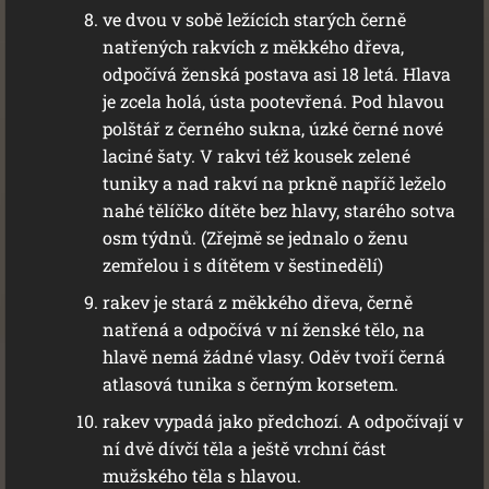
ve dvou v sobě ležících starých černě
natřených rakvích z měkkého dřeva,
odpočívá ženská postava asi 18 letá. Hlava
je zcela holá, ústa pootevřená. Pod hlavou
polštář z černého sukna, úzké černé nové
laciné šaty. V rakvi též kousek zelené
tuniky a nad rakví na prkně napříč leželo
nahé tělíčko dítěte bez hlavy, starého sotva
osm týdnů. (Zřejmě se jednalo o ženu
zemřelou i s dítětem v šestinedělí)
rakev je stará z měkkého dřeva, černě
natřená a odpočívá v ní ženské tělo, na
hlavě nemá žádné vlasy. Oděv tvoří černá
atlasová tunika s černým korsetem.
rakev vypadá jako předchozí. A odpočívají v
ní dvě dívčí těla a ještě vrchní část
mužského těla s hlavou.