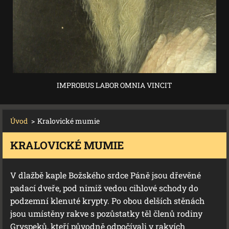
IMPROBUS LABOR OMNIA VINCIT
Úvod
>
Kralovické mumie
KRALOVICKÉ MUMIE
V dlažbě kaple Božského srdce Páně jsou dřevěné
padací dveře, pod nimiž vedou cihlové schody do
podzemní klenuté krypty. Po obou delších stěnách
jsou umístěny rakve s pozůstatky těl členů rodiny
Gryspeků, kteří původně odpočívali v rakvích