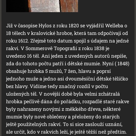
Již v časopise Hylos z roku 1820 se vyjádřil Welleba o
18 tělech v kralovické hrobce, která tam odpočívají od
roku 1612. Zřejmě toto datum spojil s údajem na jedné
rakvi. V Sommerově Topografii z roku 1838 je
uvedeno 16 těl. Ani jeden z uvedených autorů nepíše,
zda do tohoto počtu patří i dětské mumie. Nyní ( 1848)
obsahuje hrobka 5 mužů, 7 žen, hlavu a poprsí
jednoho muže a jedno asi dvouměsíční dětské tělíčko
bez hlavy. Vidíme tedy značný rozdíl v počtu
uložených těl. V novější době byla velmi zchátralá
hrobka pečlivě dána do pořádku, rozpadlé staré rakve
byly nahrazeny novými z měkkého dřeva, některé
mumie byly nově oblečeny a přeloženy do starých
ještě použitelných rakví. To si sice zaslouží uznání,
ale určit, kdo v rakvích leží, je ještě těžší než předtím.