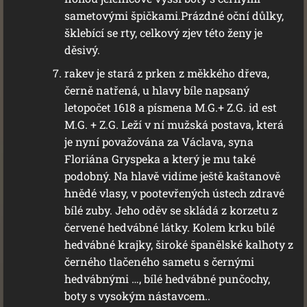
sametovými špičkami.Prázdné oční důlky,
šklebící se rty, celkový zjev této ženy je
děsivý.
rakev je stará z prken z měkkého dřeva,
černě natřená, u hlavy bíle napsaný
letopočet 1618 a písmena M.G.+ Z.G. id est
M.G. + Z.G. Leží v ní mužská postava, která
je nyní považována za Václava, syna
Floriána Gryspeka a který je mu také
podobný. Na hlavě vidíme ještě kaštanově
hnědé vlasy, v pootevřených ústech zdravé
bílé zuby. Jeho oděv se skládá z korzetu z
červené hedvábné látky. Kolem krku bílé
hedvábné krajky, široké španělské kalhoty z
černého tlačeného sametu s černými
hedvábnými …, bílé hedvábné punčochy,
boty s vysokým nástavcem..