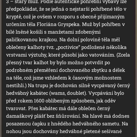
3 – starý muž. Podle autentické pohřební výbavy lze
předpokládat, že se jedná o nejstarší pohřbené tělo v
kryptě, což je ovšem v rozporu s obecně přijímaným
určením těla Floriána Gryspeka. Muž byl pohřben v
bílé lněné košili s manžetami zdobenými
paličkovanou krajkou. Na dolní polovině těla měl
oblečeny kalhoty tvz. „poctivice“ podložené několika
vrstvami výztuhy, které působí jako vatováním. (Zcela
přesný tvar kalhot by bylo možno potvrdit po
podrobném přeměření dochovaného zbytku a délek
na těle, což jsme vzhledem k časovým možnostem
nestihli.) Na trupu je dochován silně vycpávaný černý
hedvábný kabátec (wams, doublet). Vycpávání bylo
před rokem 1600 oblíbeným způsobem, jak oděv
tvarovat. Přes kabátec má dále oblečen černý
damaškový plášť bez šňůrování. Na hlavě má dodnes
posazenou čapku z hnědého hedvábného sametu. Na
nohou jsou dochovány hedvábné pletené sešívané