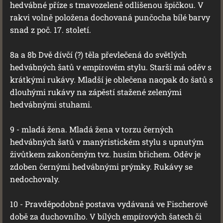
hedvábné příze s tmavozeleně odlišenou špičkou. V
rakvi volně položena dochovaná punčocha bílé barvy
snad z poč. 17. století.
8a a 8b Dvě dívčí (?) těla převlečená do světlých
hedvábných šatů v empírovém stylu. Starší má oděv s
krátkými rukávy. Mladší je oblečena naopak do šatů s
dlouhými rukávy na zápěstí stažené zelenými
hedvábnými stuhami.
9 - mladá žena. Mladá žena v torzu černých
hedvábných šatů v manýristickém stylu s upnutým
živůtkem zakončeným tvz. husím břichem. Oděv je
zdoben černými hedvábnými prýmky. Rukávy se
nedochovaly.
10 - Pravděpodobně postava vydávaná ve Fischerově
době za duchovního. V bílých empírových šatech či