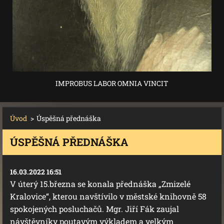
IMPROBUS LABOR OMNIA VINCIT
Úvod
>
Úspěšná přednáška
ÚSPĚŠNÁ PŘEDNÁŠKA
16.03.2022 16:51
V úterý 15.března se konala přednáška „Zmizelé
Kralovice“, kterou navštívilo v městské knihovně 58
spokojených posluchačů. Mgr. Jiří Fák zaujal
návštěvníky poutavým výkladem a velkým