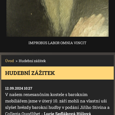
IMPROBUS LABOR OMNIA VINCIT
Úvod
>
Hudební zážitek
HUDEBNÍ ZÁŽITEK
12.09.2024 10:27
V našem renesančním kostele s barokním
mobiliářem jsme v úterý 10. září mohli na vlastní uši
slyšet hvězdy barokní hudby v podání Jiřího Stivína a
Collegia Quodlibet -
Lucie Sedláková Hůlová