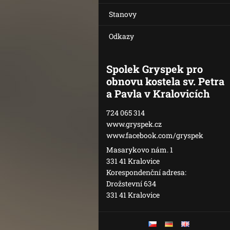
Stanovy
Odkazy
Spolek Gryspek pro
obnovu kostela sv. Petra
a Pavla v Kralovicích
724 065 314
www.gryspek.cz
www.facebook.com/gryspek
Masarykovo nám. 1
331 41 Kralovice
Korespondenční adresa:
Drožstevní 634
331 41 Kralovice