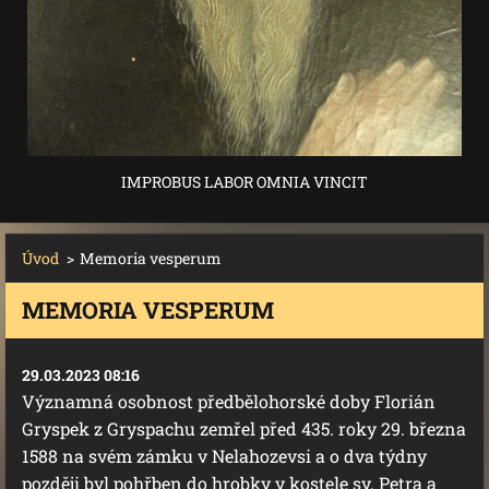
IMPROBUS LABOR OMNIA VINCIT
Úvod
>
Memoria vesperum
MEMORIA VESPERUM
29.03.2023 08:16
Významná osobnost předbělohorské doby Florián
Gryspek z Gryspachu zemřel před 435. roky 29. března
1588 na svém zámku v Nelahozevsi a o dva týdny
později byl pohřben do hrobky v kostele sv. Petra a