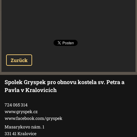
Zurück
Spolek Gryspek pro obnovu kostela sv. Petra a
Pavla v Kralovicích
724 065 314
www.gryspek.cz
www.facebook.com/gryspek
Masarykovo nám. 1
331 41 Kralovice