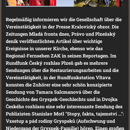
Regelmäßig informieren wir die Gesellschaft über die
Vereinstätigkeit in der Presse Kralovický obzor. Die
Zeitungen Mladá fronta dnes, Právo und Plzeňský
deník veröffentlichten Artikel über wichtige
Ereignisse in unserer Kirche, ebenso wie das
Regional-Fernsehen ZAK in seinen Reportagen. Im
Rundfunk Český rozhlas Plzeň gab es mehrere
Sendungen über die Restaurierungsarbeiten und die
Vereinstätigkeit, in der Rundfunkstation Vltava
konnten die Zuhörer eine sehr schön konzipierte
Sendung von Tamara Salcmanová über die
Geschichte des Gryspek-Geschlechts und in Dvojka
Českého rozhlasu eine sehr interessante Sendung des
Publizisten Stanislav Motl "Stopy, fakta, tajemství ...":
Vzestup a pád rodiny Gryspeků (Aufschwung und
Niedergang der Gryspek-Familie) hören. Einen großen