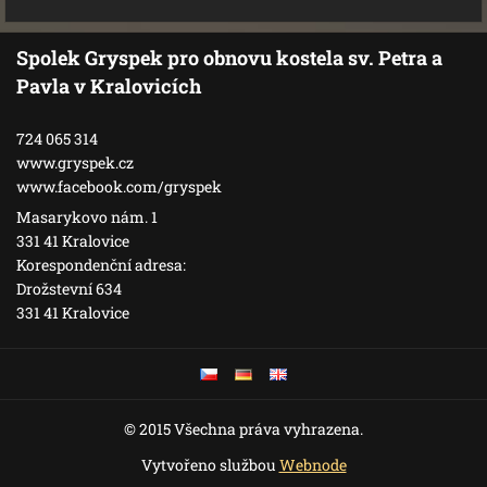
Spolek Gryspek pro obnovu kostela sv. Petra a
Pavla v Kralovicích
724 065 314
www.gryspek.cz
www.facebook.com/gryspek
Masarykovo nám. 1
331 41 Kralovice
Korespondenční adresa:
Drožstevní 634
331 41 Kralovice
© 2015 Všechna práva vyhrazena.
Vytvořeno službou
Webnode