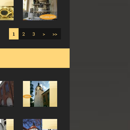
1
2
3
>
>>