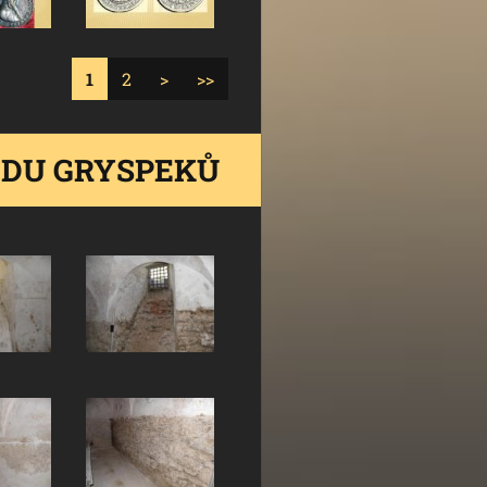
1
2
>
>>
ODU GRYSPEKŮ