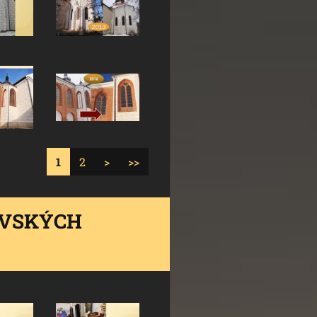
1
2
>
>>
OVSKÝCH